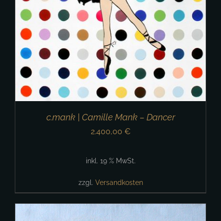
c.mank | Camille Mank – Dancer
2.400,00
€
inkl. 19 % MwSt.
zzgl.
Versandkosten