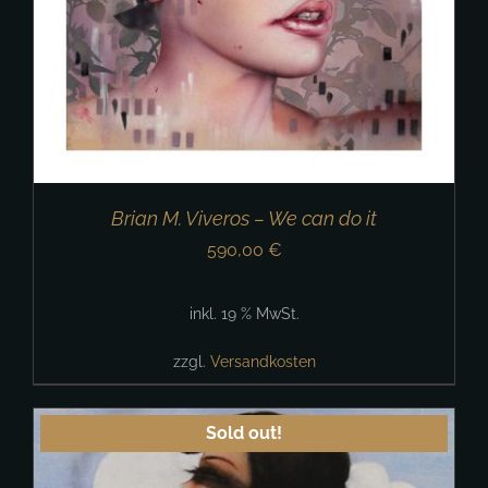
Brian M. Viveros – We can do it
590,00
€
inkl. 19 % MwSt.
zzgl.
Versandkosten
Sold out!