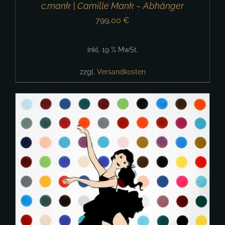
c.mank | Camille Mank – Abhänger
799,00
€
inkl. 19 % MwSt.
zzgl.
Versandkosten