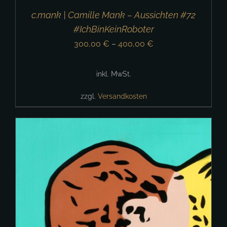
c.mank | Camille Mank – Aussichten #72
#IchBinKeinRoboter
300,00
€
–
400,00
€
inkl. MwSt.
zzgl.
Versandkosten