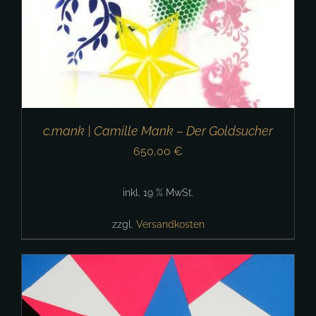
c.mank | Camille Mank – Der Goldsucher
650,00
€
inkl. 19 % MwSt.
zzgl.
Versandkosten