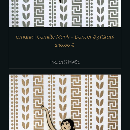
c.mank | Camille Mank – Dancer #3 (Grau)
290,00
€
inkl. 19 % MwSt.