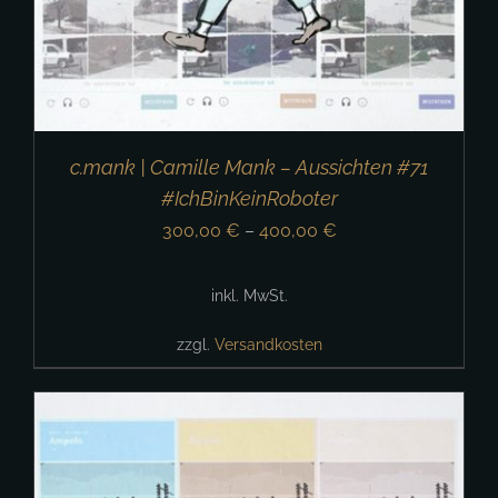
c.mank | Camille Mank – Aussichten #71
#IchBinKeinRoboter
300,00
€
–
400,00
€
inkl. MwSt.
zzgl.
Versandkosten