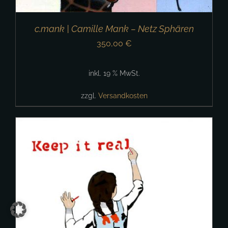
c.mank | Camille Mank – Netz Sphären
350,00
€
inkl. 19 % MwSt.
zzgl.
Versandkosten