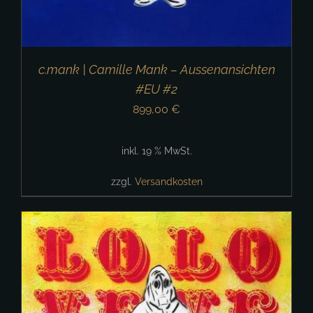
c.mank | Camille Mank – Aussenansichten
#EU #2
899,00
€
inkl. 19 % MwSt.
zzgl.
Versandkosten