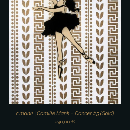
c.mank | Camille Mank – Dancer #5 (Gold)
290,00
€