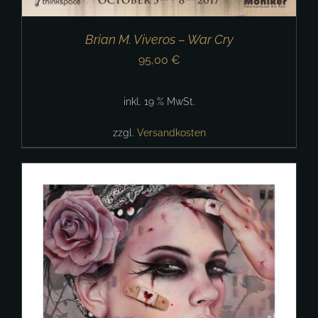
Brian M. Viveros – War Cry
95,00
€
inkl. 19 % MwSt.
zzgl.
Versandkosten