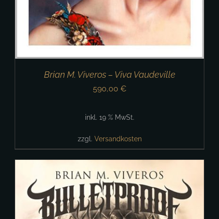
Brian M. Viveros – Viva Vaudeville
590,00
€
inkl. 19 % MwSt.
zzgl.
Versandkosten