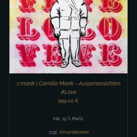
c.mank | Camille Mank – Aussenansichten
#Love
999,00
€
inkl. 19 % MwSt.
zzgl.
Versandkosten