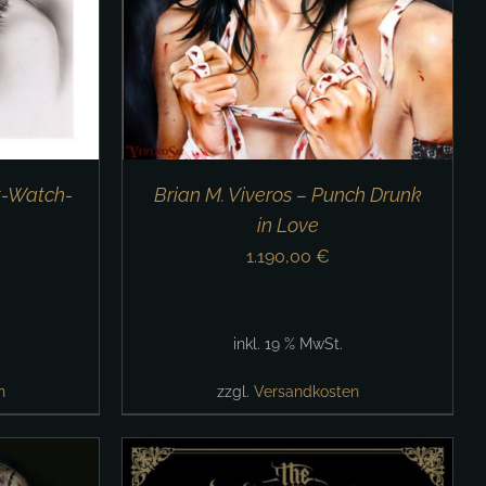
ht-Watch-
Brian M. Viveros – Punch Drunk
in Love
1.190,00
€
inkl. 19 % MwSt.
n
zzgl.
Versandkosten