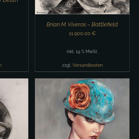
Brian M. Viveros – Battlefield
11.900,00
€
inkl. 19 % MwSt.
n
zzgl.
Versandkosten