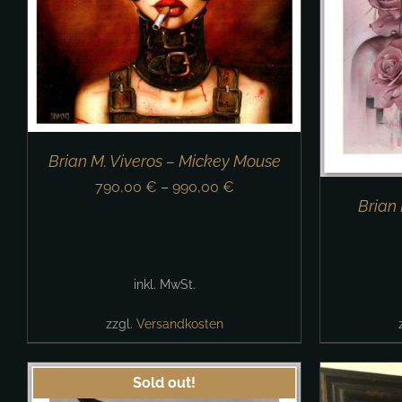
Brian M. Viveros – Mickey Mouse
790,00
€
–
990,00
€
Brian 
inkl. MwSt.
zzgl.
Versandkosten
Sold out!