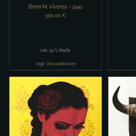
Brian M. Viveros – 1942
590,00
€
inkl. 19 % MwSt.
zzgl.
Versandkosten
IN DEN WARENKORB
/
DETAILS