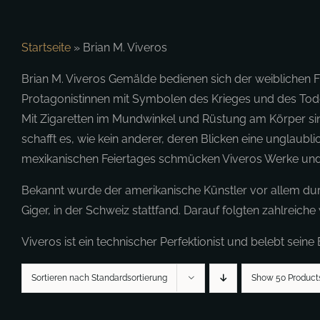
Startseite
»
Brian M. Viveros
Brian M. Viveros Gemälde bedienen sich der weiblichen Fig
Protagonistinnen mit Symbolen des Krieges und des T
Mit Zigaretten im Mundwinkel und Rüstung am Körper sind 
schafft es, wie kein anderer, deren Blicken eine unglaub
mexikanischen Feiertages schmücken Viveros Werke und 
Bekannt wurde der amerikanische Künstler vor allem dur
Giger, in der Schweiz stattfand. Darauf folgten zahlreic
Viveros ist ein technischer Perfektionist und belebt sein
Sortieren nach Standardsortierung
Show 50 Product