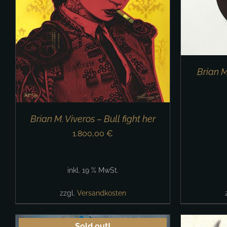
IN 
Brian M
Brian M. Viveros – Bull fight her
1.800,00
€
inkl. 19 % MwSt.
zzgl.
Versandkosten
Sold out!