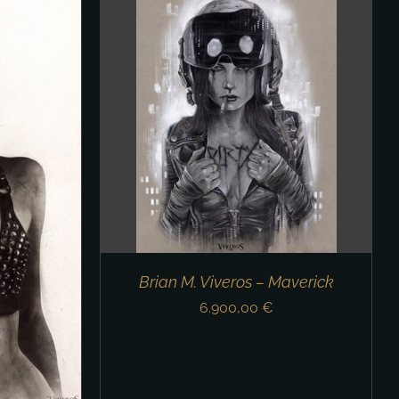
/
DETAILS
Brian M. Viveros – Maverick
6.900,00
€