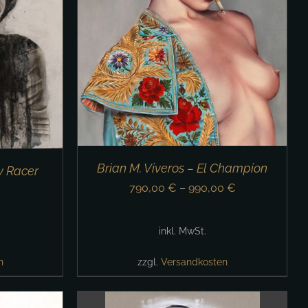
/
DETAILS
Brian M. Viveros – El Champion
ty Racer
790,00
€
–
990,00
€
inkl. MwSt.
n
zzgl.
Versandkosten