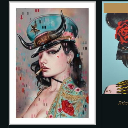
DETAILS
IN 
Bria