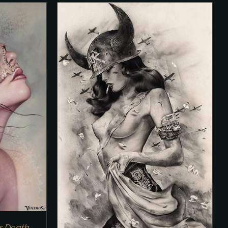
/
DETAILS
er Death