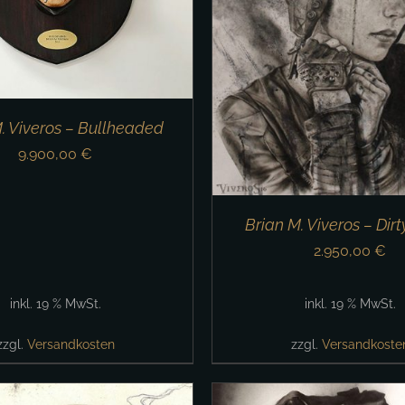
AUSFÜHRUNG WÄHLEN
DEN WARENKORB
/
DETAILS
. Viveros – Bullheaded
9.900,00
€
Brian M. Viveros – Dir
2.950,00
€
inkl. 19 % MwSt.
inkl. 19 % MwSt.
zzgl.
Versandkosten
zzgl.
Versandkoste