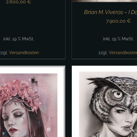
2.600,00
€
Brian M. Viveros – I D
7.900,00
€
inkl. 19 % MwSt.
inkl. 19 % MwSt.
zzgl.
Versandkosten
zzgl.
Versandkoste
DEN WARENKORB
/
DETAILS
IN DEN WARENKORB