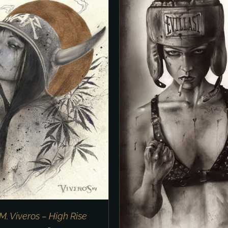
IN DEN WARENKORB
DEN WARENKORB
/
DETAILS
M. Viveros – High Rise