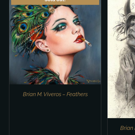
IN DEN WARENKORB
/
DETAILS
IN 
Brian M. Viveros – Feathers
Brian 