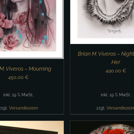
Brian M. Viveros – Nig
Her
M. Viveros – Mourning
490,00
€
450,00
€
inkl. 19 % MwSt.
inkl. 19 % MwSt.
zzgl.
Versandkosten
zzgl.
Versandkoste