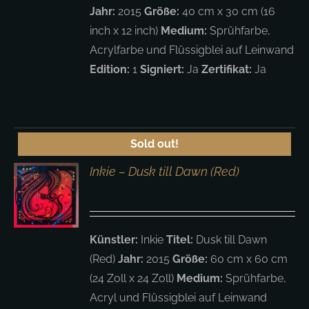
Jahr:
2015
Größe:
40 cm x 30 cm (16
inch x 12 inch)
Medium:
Sprühfarbe,
Acrylfarbe und Flüssigblei auf Leinwand
Edition:
1
Signiert:
Ja
Zertifikat:
Ja
Sold out!
Inkie – Dusk till Dawn (Red)
S
Künstler:
Inkie
Titel:
Dusk till Dawn
(Red)
Jahr:
2015
Größe:
60 cm x 60 cm
(24 Zoll x 24 Zoll)
Medium:
Sprühfarbe,
Acryl und Flüssigblei auf Leinwand