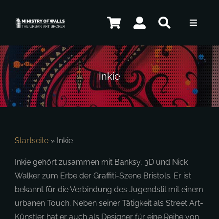
Zum
Inhalt
Toggle
springen
Navigat
Künstler
Inkie
Shop
Kontakt
Startseite
»
Inkie
Inkie gehört zusammen mit Banksy, 3D und Nick
Walker zum Erbe der Graffiti-Szene Bristols. Er ist
DE
bekannt für die Verbindung des Jugendstil mit einem
urbanen Touch. Neben seiner Tätigkeit als Street Art-
Künstler hat er auch als Designer für eine Reihe von