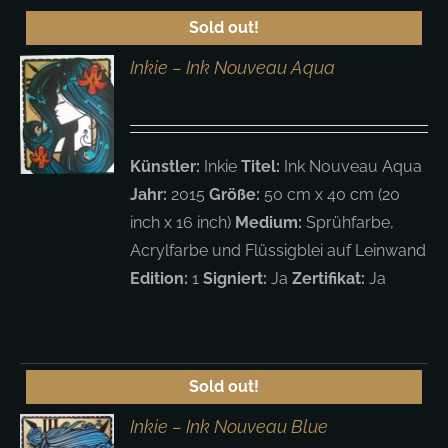
Sold out!
Inkie – Ink Nouveau Aqua
S
Künstler:
Inkie
Titel:
Ink Nouveau Aqua
Jahr:
2015
Größe:
50 cm x 40 cm (20
inch x 16 inch)
Medium:
Sprühfarbe,
Acrylfarbe und Flüssigblei auf Leinwand
Edition:
1
Signiert:
Ja
Zertifikat:
Ja
Sold out!
Inkie – Ink Nouveau Blue