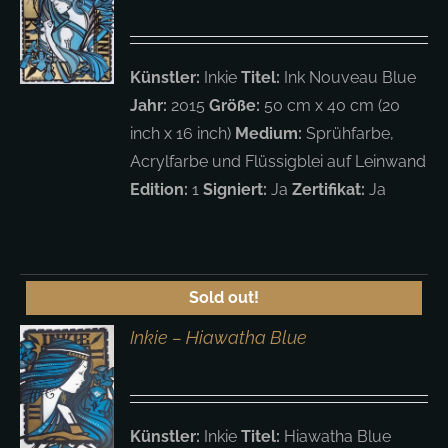
S
Künstler:
Inkie
Titel:
Ink Nouveau Blue
Jahr:
2015
Größe:
50 cm x 40 cm (20
inch x 16 inch)
Medium:
Sprühfarbe,
Acrylfarbe und Flüssigblei auf Leinwand
Edition:
1
Signiert:
Ja
Zertifikat:
Ja
Sold out!
Inkie – Hiawatha Blue
S
Künstler:
Inkie
Titel:
Hiawatha Blue