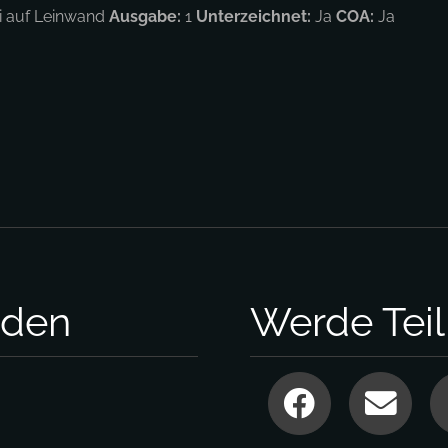
ei auf Leinwand
Ausgabe:
1
Unterzeichnet:
Ja
COA:
Ja
nden
Werde Tei