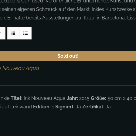
„Dazed & Confused“ veröffentlicht. Er unterrichtet Kunst und 
 seinen eigenen Schmuck auf den Markt. Inkies Kunstwerke 
n. Er hatte bereits Ausstellungen auf Ibiza, in Barcelona, L
Sold out!
Ink Nouveau Aqua
Inkie
Titel:
Ink Nouveau Aqua
Jahr:
2015
Größe:
50 cm x 40 c
ei auf Leinwand
Edition:
1
Signiert:
Ja
Zertifikat:
Ja