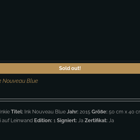
Sold out!
nk Nouveau Blue
Inkie
Titel:
Ink Nouveau Blue
Jahr:
2015
Größe:
50 cm x 40 cm
ei auf Leinwand
Edition:
1
Signiert:
Ja
Zertifikat:
Ja