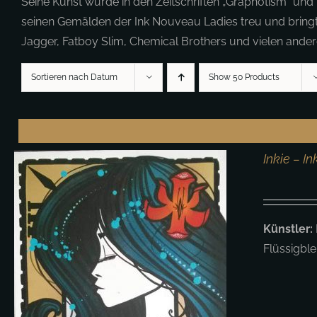
Seine Kunst wurde in den Zeitschriften „Graphotism“ und 
seinen Gemälden der Ink Nouveau Ladies treu und bringt
Jagger, Fatboy Slim, Chemical Brothers und vielen andere
Sortieren nach Datum
Show 50 Products
Inkie – 
Künstler:
Flüssigbl