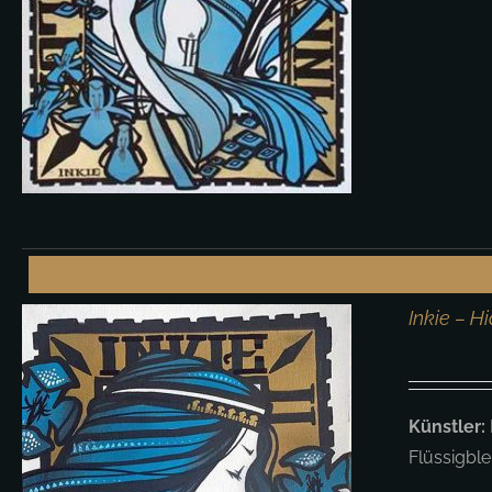
Inkie – H
Künstler:
Flüssigbl