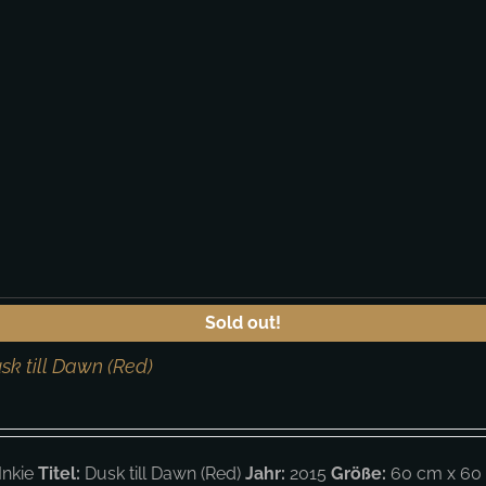
Sold out!
usk till Dawn (Red)
Inkie
Titel:
Dusk till Dawn (Red)
Jahr:
2015
Größe:
60 cm x 60 c