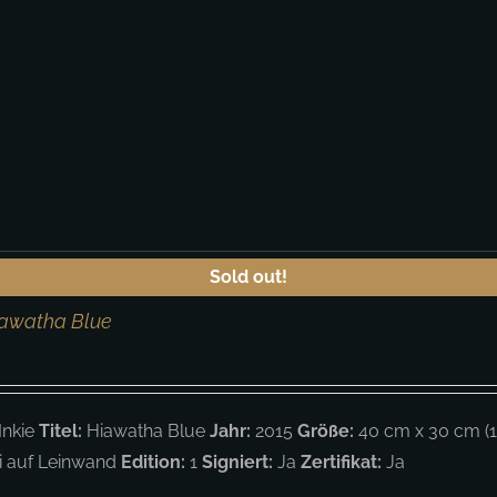
Sold out!
iawatha Blue
Inkie
Titel:
Hiawatha Blue
Jahr:
2015
Größe:
40 cm x 30 cm (16
ei auf Leinwand
Edition:
1
Signiert:
Ja
Zertifikat:
Ja