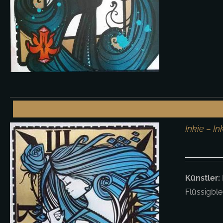
Inkie – I
Künstler:
Flüssigbl