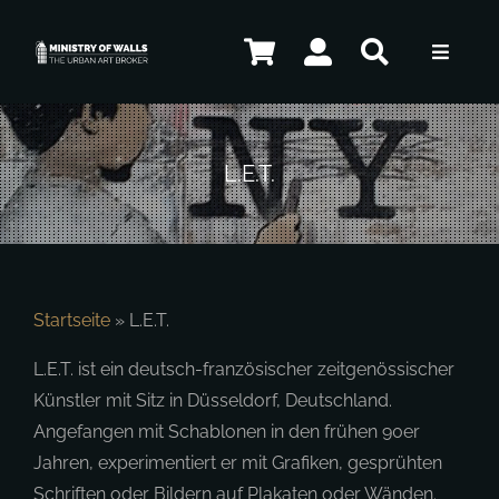
Zum
Inhalt
Toggle
springen
Navigat
Künstler
L.E.T.
Kunstwerke
Souvenirs
Startseite
»
L.E.T.
L.E.T. ist ein deutsch-französischer zeitgenössischer
Künstler mit Sitz in Düsseldorf, Deutschland.
Kontakt
Angefangen mit Schablonen in den frühen 90er
Jahren, experimentiert er mit Grafiken, gesprühten
Schriften oder Bildern auf Plakaten oder Wänden.
DE