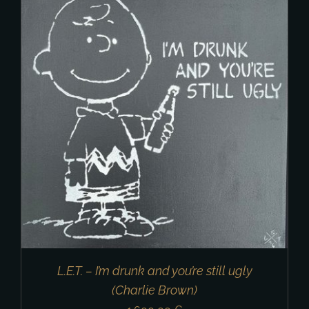
L.E.T. – I’m drunk and you’re still ugly
(Charlie Brown)