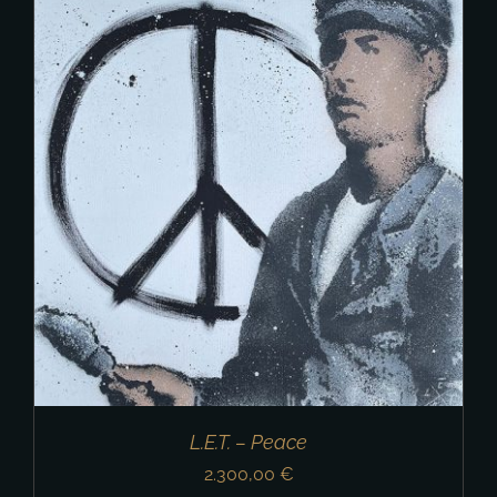
L.E.T. – Peace
2.300,00
€