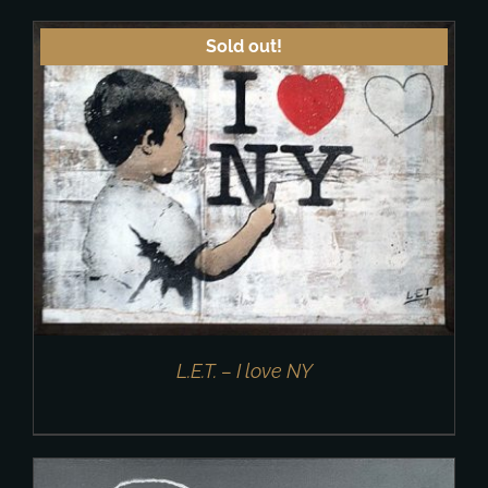
Sold out!
L.E.T. – I love NY