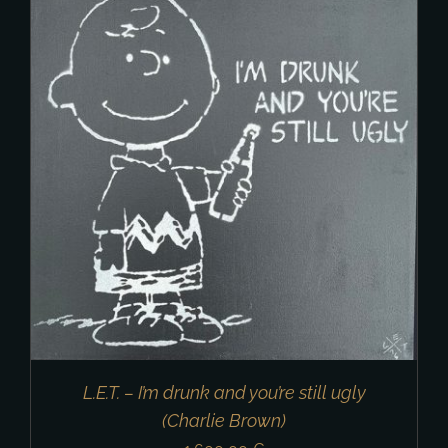
L.E.T. – I’m drunk and you’re still ugly
(Charlie Brown)