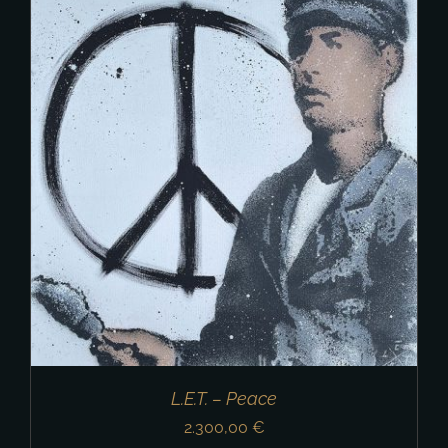
L.E.T. – Peace
2.300,00
€