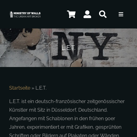
Zum
Inhalt
Toggle
springen
Navigat
Künstler
L.E.T.
Shop
Kontakt
Startseite
»
L.E.T.
L.E.T. ist ein deutsch-französischer zeitgenössischer
Künstler mit Sitz in Düsseldorf, Deutschland.
DE
Angefangen mit Schablonen in den frühen 90er
Jahren, experimentiert er mit Grafiken, gesprühten
Schriften oder Bildern auf Plakaten oder Wänden.