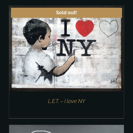
Sold out!
L.E.T. – I love NY