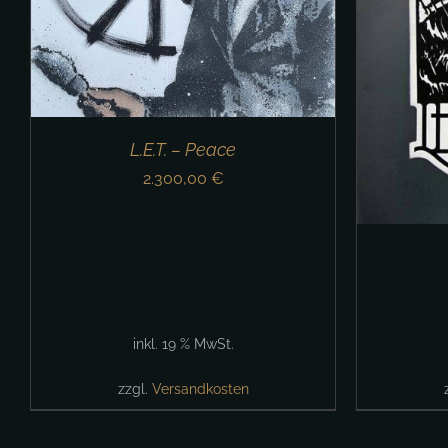
IN DEN WARENKORB
/
DETAILS
L.E.T. – Peace
2.300,00
€
inkl. 19 % MwSt.
zzgl.
Versandkosten