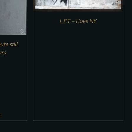
L.E.T. – I love NY
’re still
wn)
n