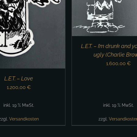
L.E.T. – I’m drunk and you
ugly (Charlie Bro
1.600,00
€
L.E.T. – Love
1.200,00
€
inkl. 19 % MwSt.
inkl. 19 % MwSt.
zzgl.
Versandkosten
zzgl.
Versandkoste