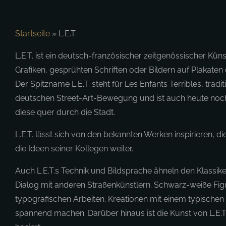
Startseite
»
L.E.T.
L.E.T. ist ein deutsch-französischer zeitgenössischer Kün
Grafiken, gesprühten Schriften oder Bildern auf Plakate
Der Spitzname L.E.T. steht für Les Enfants Terribles, trad
deutschen Street-Art-Bewegung und ist auch heute noch a
diese quer durch die Stadt.
L.E.T. lässt sich von den bekannten Werken inspirieren, di
die Ideen seiner Kollegen weiter.
Auch L.E.T.s Technik und Bildsprache ähneln den Klassike
Dialog mit anderen Straßenkünstlern. Schwarz-weiße Figu
typografischen Arbeiten. Kreationen mit einem typischen n
spannend machen. Darüber hinaus ist die Kunst von L.E.T