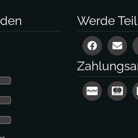
nden
Werde Tei
Zahlungsa
nd