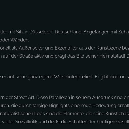
stler mit Sitz in Düsseldorf, Deutschland. Angefangen mit Sch
n oder Wänden.
itionell als Außenseiter und Exzentriker aus der Kunstszene be
uf der Straße aktiv und prägt das Bild seiner Heimatstadt Dü
e er auf seine ganz eigene Weise interpretiert. Er gibt ihnen 
rn der Street Art. Diese Parallelen in seinem Ausdruck sind e
ren, die durch farbige Highlights eine neue Bedeutung erhal
aturalistischen Look sind die Elemente, die seine Kunst chara
. voller Sozialkritik und deckt die Schatten der heutigen Ge