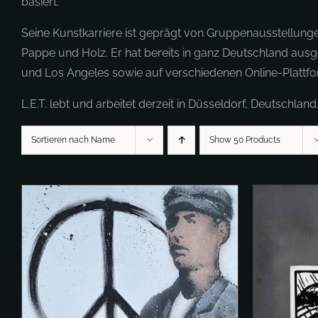
basiert.
Seine Kunstkarriere ist geprägt von Gruppenausstellungen
Pappe und Holz. Er hat bereits in ganz Deutschland ausge
und Los Angeles sowie auf verschiedenen Online-Plattf
L.E.T. lebt und arbeitet derzeit in Düsseldorf, Deutschland
Sortieren nach Name
Show 50 Products
IN 