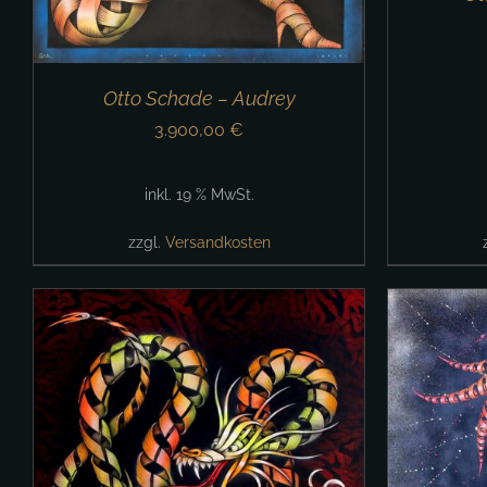
Otto Schade – Audrey
3.900,00
€
inkl. 19 % MwSt.
zzgl.
Versandkosten
IN DEN WARENKORB
/
DETAILS
IN 