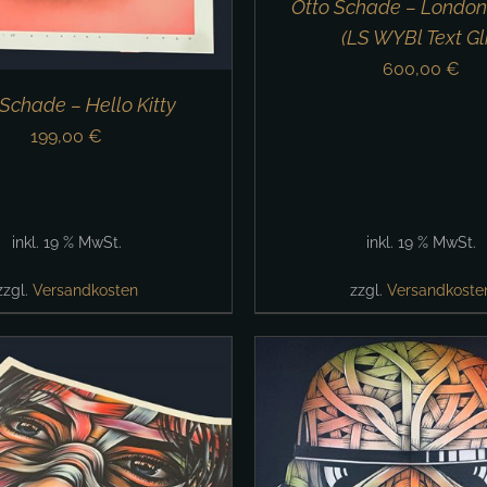
Otto Schade – London
(LS WYBl Text Gli
600,00
€
 Schade – Hello Kitty
199,00
€
inkl. 19 % MwSt.
inkl. 19 % MwSt.
zzgl.
Versandkosten
zzgl.
Versandkoste
IN DEN WARENKORB