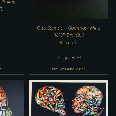
 Smiley
t)
Otto Schade – Open your Mind
(WOP Text Glit)
800,00
€
inkl. 19 % MwSt.
n
zzgl.
Versandkosten
/
DETAILS