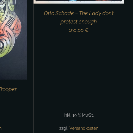
Otto Schade – The Lady don’t
protest enough
190,00
€
Trooper
inkl. 19 % MwSt.
n
zzgl.
Versandkosten