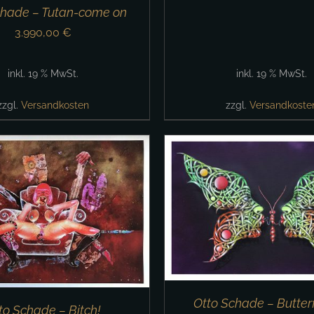
chade – Tutan-come on
3.990,00
€
inkl. 19 % MwSt.
inkl. 19 % MwSt.
zzgl.
Versandkosten
zzgl.
Versandkoste
DEN WARENKORB
/
DETAILS
IN DEN WARENKORB
Otto Schade – Butterf
to Schade – Bitch!