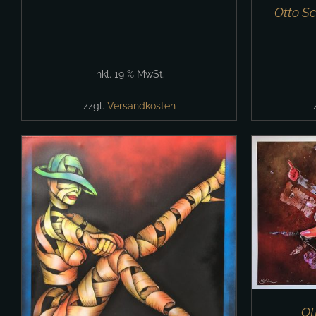
Otto S
inkl. 19 % MwSt.
zzgl.
Versandkosten
IN 
IN DEN WARENKORB
/
DETAILS
Ot