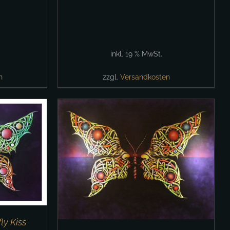
inkl. 19 % MwSt.
n
zzgl.
Versandkosten
/
DETAILS
ly Kiss