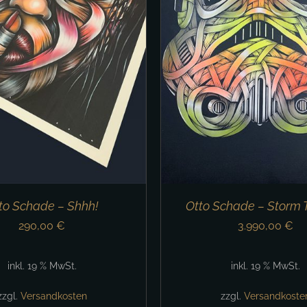
DEN WARENKORB
/
DETAILS
to Schade – Shhh!
Otto Schade – Storm 
290,00
€
3.990,00
€
inkl. 19 % MwSt.
inkl. 19 % MwSt.
zzgl.
Versandkosten
zzgl.
Versandkoste