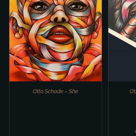
IN DEN WARENKORB
/
DETAILS
IN 
Otto Schade – She
Ot