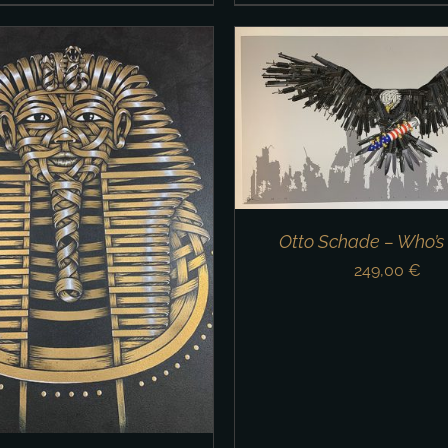
DEN WARENKORB
/
DETAILS
IN DEN WARENKORB
Otto Schade – Who’s 
249,00
€