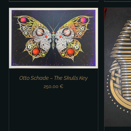
IN 
IN DEN WARENKORB
/
DETAILS
Otto Schade – The Skulls Key
250,00
€