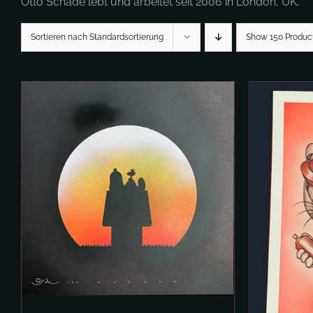
Otto Schade lebt und arbeitet seit 2006 in London, UK.
Sortieren nach Standardsortierung
Show 150 Produc
IN 
IN DEN WARENKORB
/
DETAILS