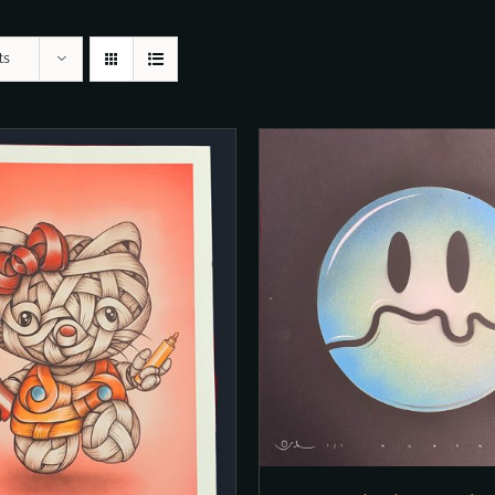
ts
DEN WARENKORB
/
DETAILS
IN DEN WARENKORB