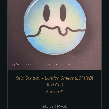
Otto Schade – London Smiley (LS WYBl
Text Glit)
600,00
€
inkl. 19 % MwSt.