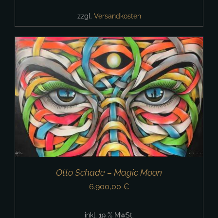
zzgl.
Versandkosten
Otto Schade – Magic Moon
6.900,00
€
inkl. 19 % MwSt.