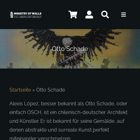
Zum
Inhalt
Toggle
springen
Navigat
Künstler
Otto Schade
Kunstwerke
Kontakt
Startseite
»
Otto Schade
Alexis López, besser bekannt als Otto Schade, oder
einfach OSCH, ist ein chilenisch-deutscher Architekt
DE
und Künstler. Er ist bekannt für seine Gemälde, auf
denen abstrakte und surreale Kunst perfekt
miteinander verschmelzen.