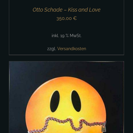
Otto Schade – Kiss and Love
350,00
€
inkl. 19 % MwSt.
zzgl.
Versandkosten