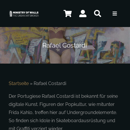
Zum
Inhalt
Toggle
springen
Navigat
Künstler
Rafael Costardi
Shop
Kontakt
Startseite
»
Rafael Costardi
Der Portugiese Rafael Costardi ist bekannt für seine
digitale Kunst. Figuren der Popkultur, wie mitunter
DE
Frida Kahlo, treffen hier auf Undergroundelemente.
So finden sich Idole in Skateboardausrüstung und
mit Graffiti verziert wieder.