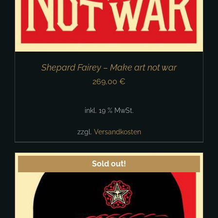
Shepard Fairey – Make art not war
269,00
€
inkl. 19 % MwSt.
zzgl.
Versandkosten
Sold out!