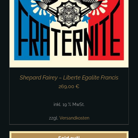
Shepard Fairey – Liberte Egalite Francis
269,00
€
inkl. 19 % MwSt.
zzgl.
Versandkosten