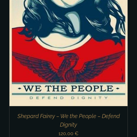
Shepard Fairey – We the People – Defend
Dignity
120,00
€