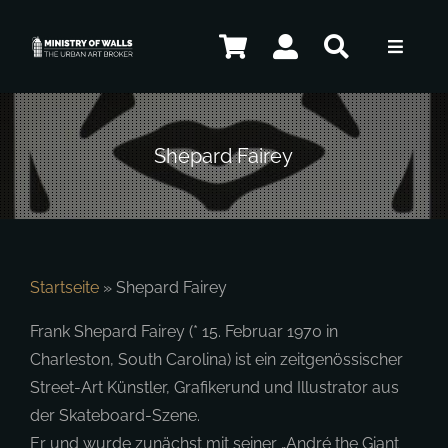
Zum
Inhalt
Toggle
springen
Navigat
Künstler
Shepard Fairey
Kunstwerke
Kontakt
Startseite
»
Shepard Fairey
Frank Shepard Fairey (* 15. Februar 1970 in
Charleston, South Carolina) ist ein zeitgenössischer
DE
Street-Art Künstler, Grafikerund und Illustrator aus
der Skateboard-Szene.
Er und wurde zunächst mit seiner „André the Giant