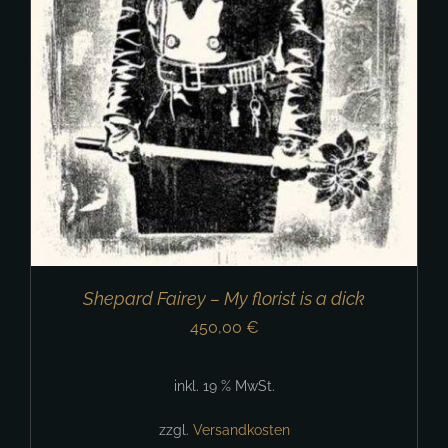
Shepard Fairey – My florist is a dick
450,00
€
inkl. 19 % MwSt.
zzgl.
Versandkosten