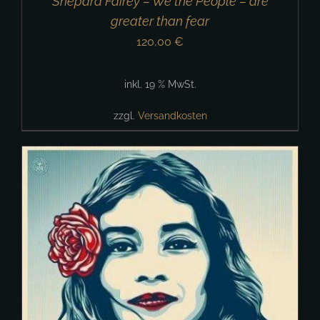
Shepard Fairey – We the People – are
greater than fear
120,00
€
inkl. 19 % MwSt.
zzgl.
Versandkosten