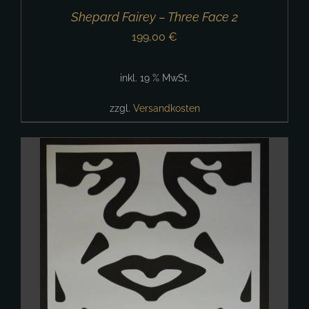
Shepard Fairey – Three Face 2
199,00
€
inkl. 19 % MwSt.
zzgl.
Versandkosten