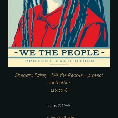
Shepard Fairey – We the People – protect
each other
120,00
€
inkl. 19 % MwSt.
zzgl.
Versandkosten