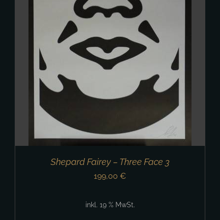
Shepard Fairey – Three Face 3
199,00
€
inkl. 19 % MwSt.