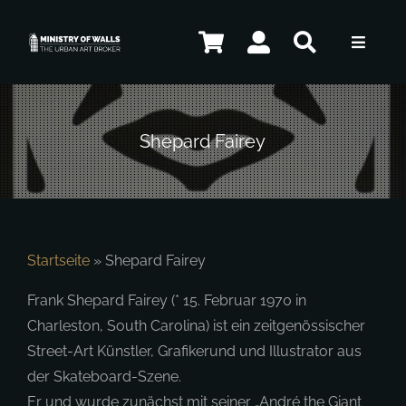
Zum
Inhalt
Toggle
springen
Navigat
Künstler
Shepard Fairey
Shop
Kontakt
Startseite
»
Shepard Fairey
Frank Shepard Fairey (* 15. Februar 1970 in
Charleston, South Carolina) ist ein zeitgenössischer
DE
Street-Art Künstler, Grafikerund und Illustrator aus
der Skateboard-Szene.
Er und wurde zunächst mit seiner „André the Giant