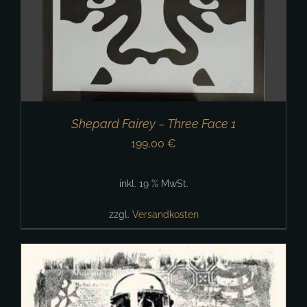
Shepard Fairey – Three Face 1
199,00
€
inkl. 19 % MwSt.
zzgl.
Versandkosten