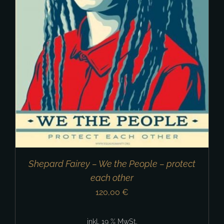
Shepard Fairey – We the People – protect
each other
120,00
€
inkl. 19 % MwSt.