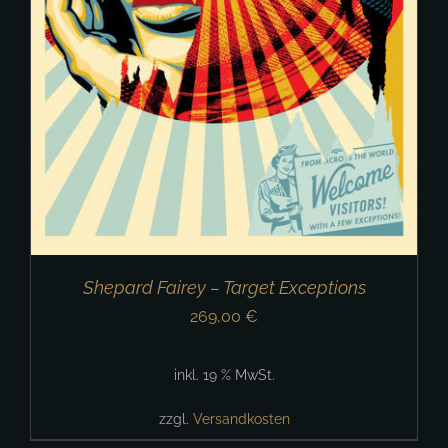
Shepard Fairey – Target Exceptions
269,00
€
inkl. 19 % MwSt.
zzgl.
Versandkosten