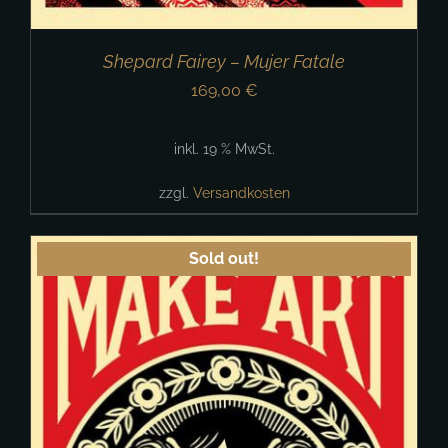
Shepard Fairey – Mujer Fatale
169,00
€
inkl. 19 % MwSt.
zzgl.
Versandkosten
Sold out!