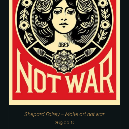
Shepard Fairey – Make art not war
269,00
€