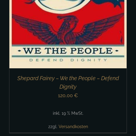
Shepard Fairey – We the People – Defend
Dignity
120,00
€
inkl. 19 % MwSt.
zzgl.
Versandkosten