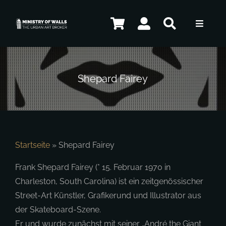
Zum
Inhalt
Toggle
springen
Navigat
Künstler
Shepard Fairey
Shop
Kontakt
Startseite
»
Shepard Fairey
Frank Shepard Fairey (* 15. Februar 1970 in
Charleston, South Carolina) ist ein zeitgenössischer
DE
Street-Art Künstler, Grafikerund und Illustrator aus
der Skateboard-Szene.
Er und wurde zunächst mit seiner „André the Giant