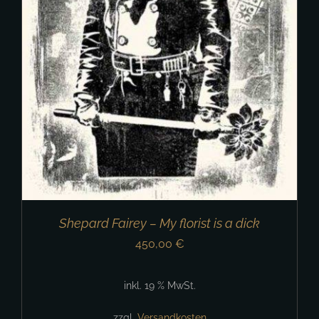
Shepard Fairey – My florist is a dick
450,00
€
inkl. 19 % MwSt.
zzgl.
Versandkosten