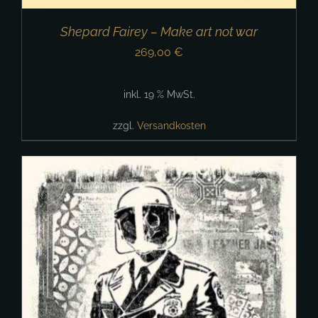
Shepard Fairey – Make art not war
269,00
€
inkl. 19 % MwSt.
zzgl.
Versandkosten