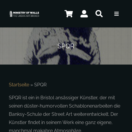
Zum
Inhalt
Toggle
springen
Navigat
Künstler
SPQR
Kunstwerke
Souvenirs
Startseite
»
SPQR
SPQR ist ein in Bristol ansässiger Künstler, der mit
seinen düster-humorvollen Schablonenarbeiten die
Kontakt
Banksy-Schule der Street Art weiterentwickelt. Der
Künstler findet in seinem Werk eine ganz eigene,
manchmal makabre Atmosphäre.
DE