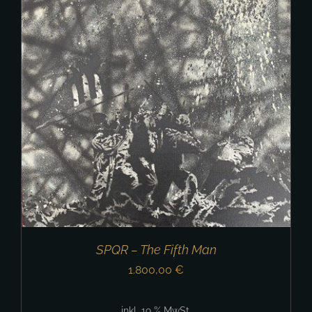
SPQR – The Fifth Man
1.800,00
€
inkl. 19 % MwSt.