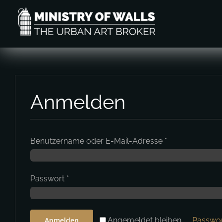
Zum
Inhalt
springen
Anmelden
Benutzername oder E-Mail-Adresse
*
Passwort
*
Angemeldet bleiben
Anmelden
Passwor