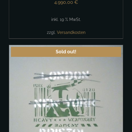
4.990,00
€
inkl. 19 % MwSt.
zzgl.
Versandkosten
Sold out!