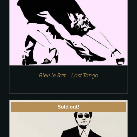
Blek le Rat – Last Tango
Sold out!