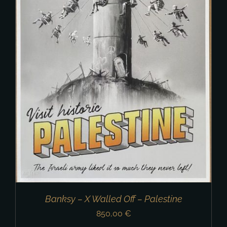
Banksy – X Walled Off – Palestine
850,00
€