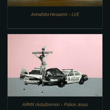
Annahita Hessami – LVE
ARMX (Adultremix) – Police Jesus