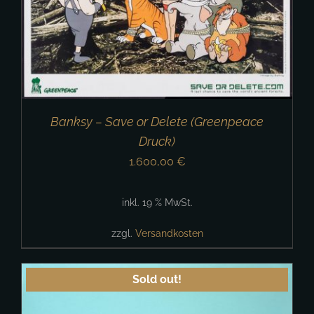
Banksy – Save or Delete (Greenpeace
Druck)
1.600,00
€
inkl. 19 % MwSt.
zzgl.
Versandkosten
Sold out!