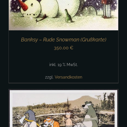
Banksy – Rude Snowman (Grußkarte)
350,00
€
inkl. 19 % MwSt.
zzgl.
Versandkosten