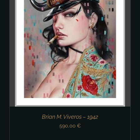
Brian M. Viveros – 1942
590,00
€