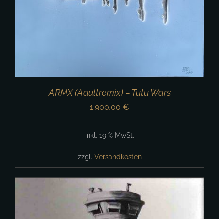
ARMX (Adultremix) – Tutu Wars
1.900,00
€
inkl. 19 % MwSt.
zzgl.
Versandkosten