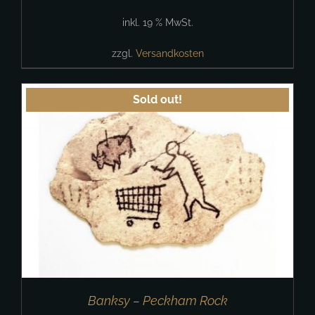
inkl. 19 % MwSt.
zzgl.
Versandkosten
Sold out!
Banksy – Peckham Rock