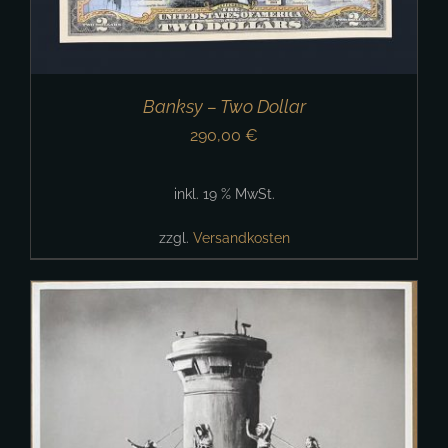
Banksy – Two Dollar
290,00
€
inkl. 19 % MwSt.
zzgl.
Versandkosten