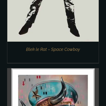
Blek le Rat – Space Cowboy