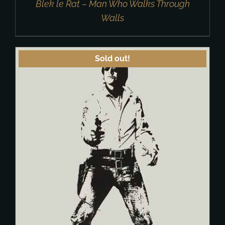
Blek le Rat – Man Who Walks Through
Walls
Sold out!