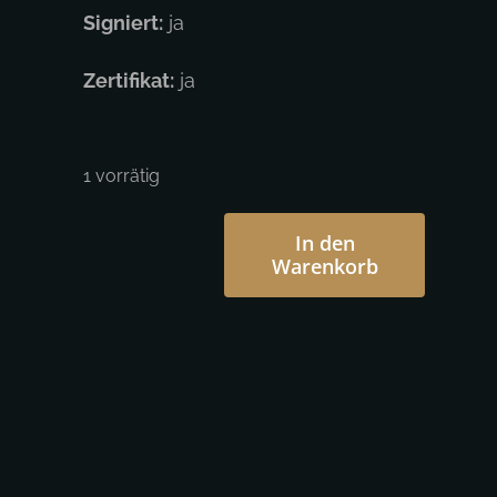
Signiert:
ja
Zertifikat:
ja
1 vorrätig
In den
Warenkorb
Brian
M.
Viveros
-
The
Inland
Empire
smokes