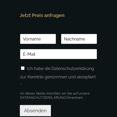
Jetzt Preis anfragen
N
a
V
N
m
o
a
E
e
r
c
-
*
n
h
M
a
n
D
m
a
a
Ich habe die Datenschutzerklärung
e
m
S
i
e
G
zur Kenntnis genommen und akzeptiert.
l
V
*
*
O
*
An dieser Stelle möchten wir Sie auf unsere
DATENSCHUTZERKLÄRUNG
hinweisen.
Absenden