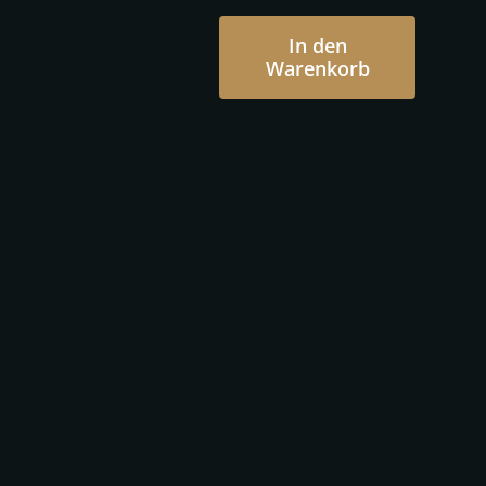
In den
Warenkorb
ARMX
(Adultremix)
-
Police
Jesus
Menge