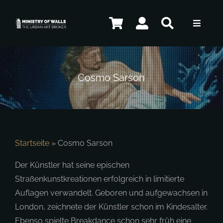
Zum
Inhalt
Toggle
springen
Navigat
Künstler
Cosmo Sarson
Shop
Kontakt
Startseite
»
Cosmo Sarson
Der Künstler hat seine epischen
Straßenkunstkreationen erfolgreich in limitierte
DE
Auflagen verwandelt. Geboren und aufgewachsen in
London, zeichnete der Künstler schon im Kindesalter.
Ebenso spielte Breakdance schon sehr früh eine