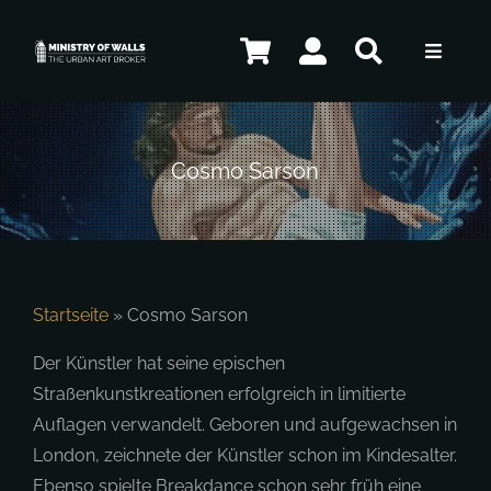
Zum
Inhalt
Toggle
springen
Navigat
Künstler
Cosmo Sarson
Shop
Kontakt
Startseite
»
Cosmo Sarson
Der Künstler hat seine epischen
Straßenkunstkreationen erfolgreich in limitierte
DE
Auflagen verwandelt. Geboren und aufgewachsen in
London, zeichnete der Künstler schon im Kindesalter.
Ebenso spielte Breakdance schon sehr früh eine