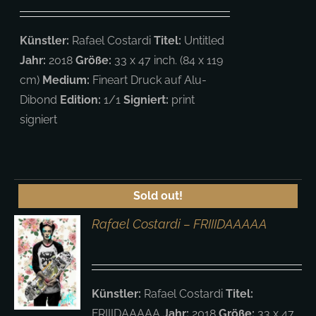
Künstler:
Rafael Costardi
Titel:
Untitled
Jahr:
2018
Größe:
33 x 47 inch. (84 x 119
cm)
Medium:
Fineart Druck auf Alu-
Dibond
Edition:
1/1
Signiert:
print
signiert
Sold out!
Rafael Costardi – FRIIIDAAAAA
S
Künstler:
Rafael Costardi
Titel:
FRIIIDAAAAA
Jahr:
2018
Größe:
33 x 47