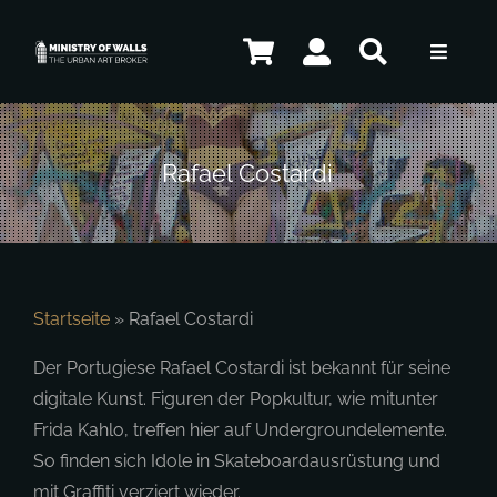
Zum
Inhalt
Toggle
springen
Navigat
Künstler
Rafael Costardi
Shop
Kontakt
Startseite
»
Rafael Costardi
Der Portugiese Rafael Costardi ist bekannt für seine
digitale Kunst. Figuren der Popkultur, wie mitunter
DE
Frida Kahlo, treffen hier auf Undergroundelemente.
So finden sich Idole in Skateboardausrüstung und
mit Graffiti verziert wieder.