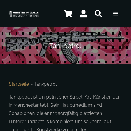
Zum
Inhalt
Toggle
springen
Navigat
Künstler
Tankpetrol
Kunstwerke
Souvenirs
Startseite
»
Tankpetrol
Tankpetrol ist ein polnischer Street-Art-Künstler, der
in Manchester lebt. Sein Hauptmedium sind
Kontakt
Schablonen, die er mit sorgfältig platzierten
Hintergrunddetails kombiniert, um saubere, gut
ausgeführte Kunstwerke zu schaffen.
DE