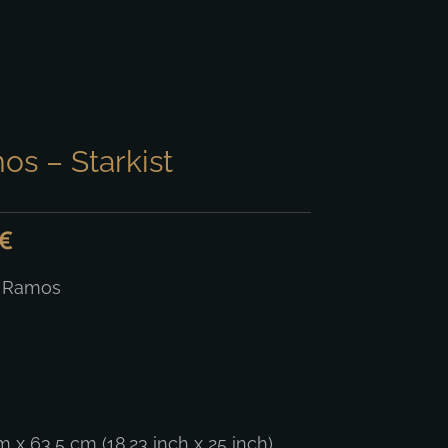
s – Starkist
€
 Ramos
 x 63,5 cm (18.23 inch x 25 inch)