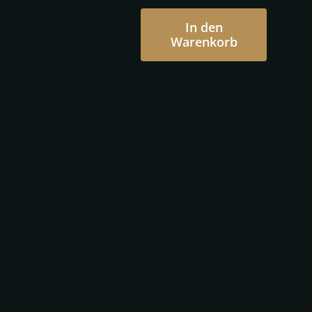
In den
Warenkorb
Otto
Schade
-
Audrey
Menge