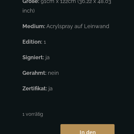
Größe:
91cm x 122cm (36,22 x 48,03
inch)
Medium:
Acrylspray auf Leinwand
Edition:
1
Signiert:
ja
Gerahmt:
nein
Zertifikat:
ja
1 vorrätig
In den