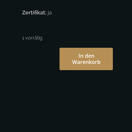
Zertifikat:
ja
1 vorrätig
In den
Warenkorb
Otto
Schade
-
Emotional
Encounter
Menge