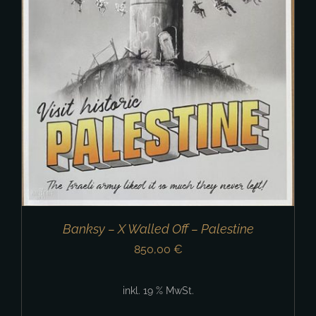
Banksy – X Walled Off – Palestine
850,00
€
inkl. 19 % MwSt.