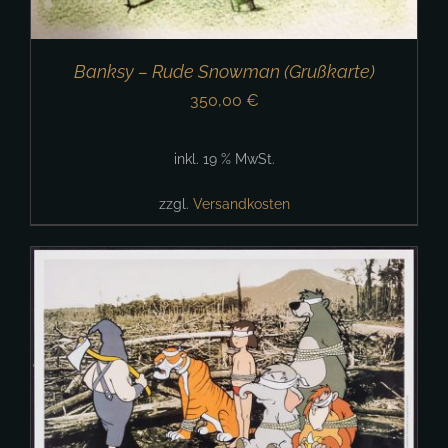
Banksy – Rude Snowman (Grußkarte)
350,00
€
inkl. 19 % MwSt.
zzgl.
Versandkosten