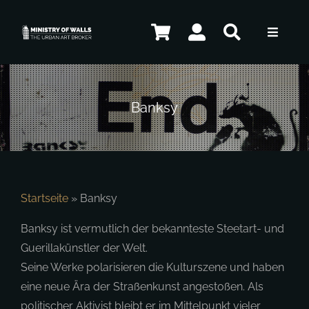
Zum
Inhalt
Toggle
springen
Navigat
Künstler
Banksy
Shop
Kontakt
Startseite
»
Banksy
Banksy ist vermutlich der bekannteste Steetart- und
Guerillakünstler der Welt.
DE
Seine Werke polarisieren die Kulturszene und haben
eine neue Ära der Straßenkunst angestoßen. Als
politischer Aktivist bleibt er im Mittelpunkt vieler