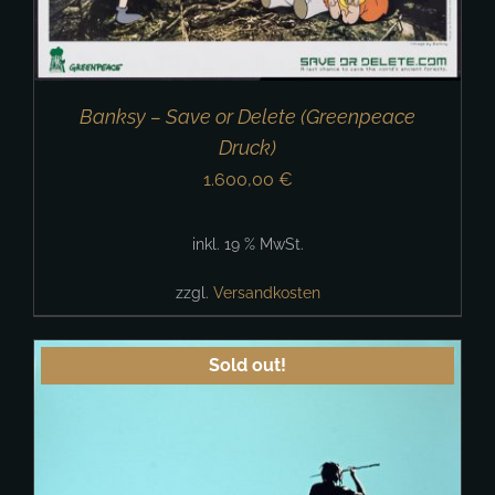
Banksy – Save or Delete (Greenpeace
Druck)
1.600,00
€
inkl. 19 % MwSt.
zzgl.
Versandkosten
Sold out!