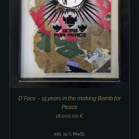
D*Face – 15 years in the making Bomb for
Peace
18.000,00
€
inkl. 19 % MwSt.