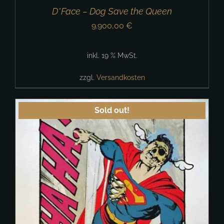
D*Face – Dog Save the Queen
9.900,00
€
inkl. 19 % MwSt.
zzgl.
Versandkosten
Sold out!