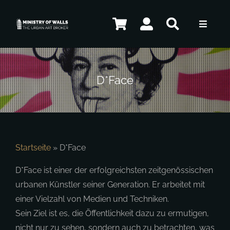
Zum
Inhalt
Toggle
springen
Navigat
Künstler
D*Face
Kunstwerke
Souvenirs
Startseite
»
D*Face
D*Face ist einer der erfolgreichsten zeitgenössischen
urbanen Künstler seiner Generation. Er arbeitet mit
Kontakt
einer Vielzahl von Medien und Techniken.
Sein Ziel ist es, die Öffentlichkeit dazu zu ermutigen,
nicht nur zu sehen, sondern auch zu betrachten, was
DE