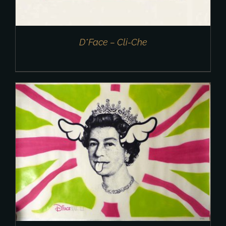
D*Face – Cli-Che