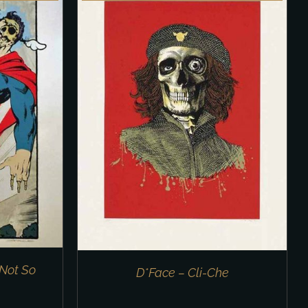
 Not So
D*Face – Cli-Che