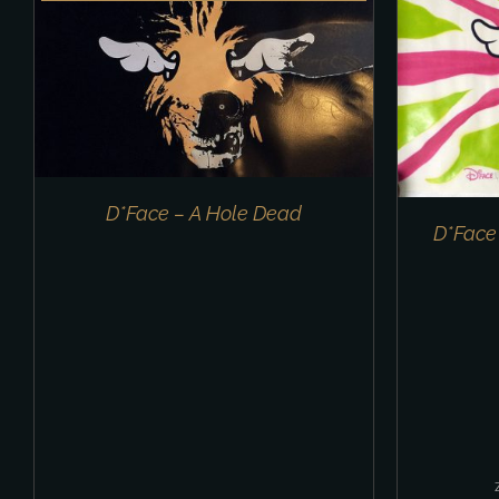
IN DEN WARENKORB
/
DETAILS
D*Face – A Hole Dead
D*Face