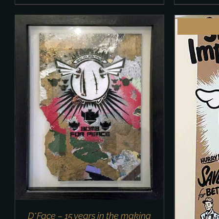
DETAILS
D*Face – 15 years in the making