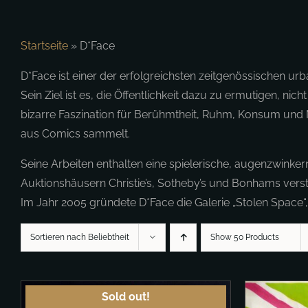
Startseite
»
D*Face
D*Face ist einer der erfolgreichsten zeitgenössischen urb
Sein Ziel ist es, die Öffentlichkeit dazu zu ermutigen, n
bizarre Faszination für Berühmtheit, Ruhm, Konsum und M
aus Comics sammelt.
Seine Arbeiten enthalten eine spielerische, augenzwinke
Auktionshäusern Christie’s, Sotheby’s und Bonhams versteig
Im Jahr 2005 gründete D*Face die Galerie „Stolen Space“, 
Sortieren nach Beliebtheit
Show 50 Products
Sold out!