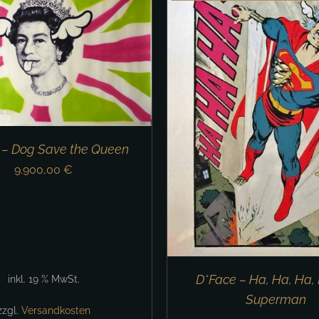
DETAILS
DETAILS
 – Dog Save the Queen
9.900,00
€
D*Face – Ha, Ha, Ha,
inkl. 19 % MwSt.
Superman
zzgl.
Versandkosten