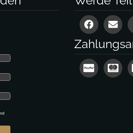
nden
Werde Tei
Zahlungsa
nd