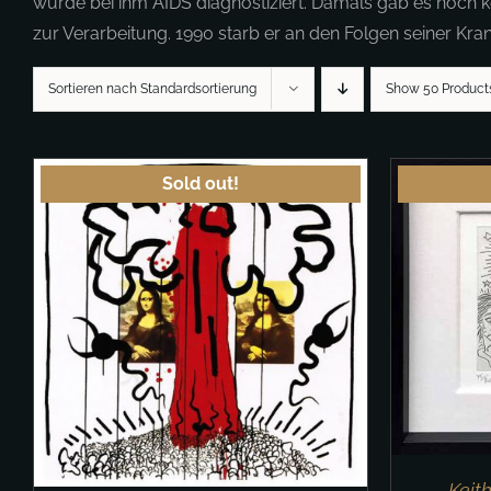
wurde bei ihm AIDS diagnostiziert. Damals gab es noch kei
zur Verarbeitung. 1990 starb er an den Folgen seiner Kran
Sortieren nach Standardsortierung
Show 50 Product
Sold out!
DETAILS
Keit