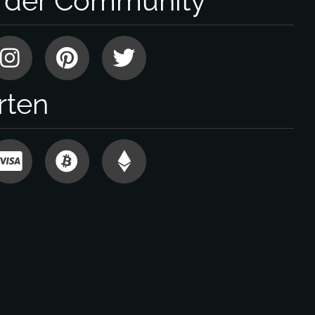
l der Community
rten