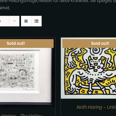
ne Heilungsmöglichkeiten für diese Krankheit. Sie spiegelt si
kheit.
s
Sold out!
Sold out!
DETAILS
IN DEN WARENKORB
Keith Haring – Unti
h Haring – The Valley