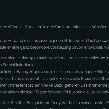
ellen Wandels. Vor allem in der Kunst brachten viele Künstler
rten verband dies mit einer eigenen Philosophie. Das Feedba
 hatte er eine ganz besondere Vorstellung davon entwickelt, was
 war, ging Haring 1978 nach New York, um seine Ausbildung in
n Semiotikstudium.
drücken. Haring zögerte nie, diese zu nutzen, um jene Bilder zu
h. Er hatte das Gefühl, als gehöre die weiße Kreide zur Oberfl
einer charakteristischen Werke. Dazu gehören Das strahlende
an einem einzigen Tag anfertigen. Oft blieben die Leute steh
er Zeit. Er zähle Basquiat und Andy Warhol zu seinen besten 