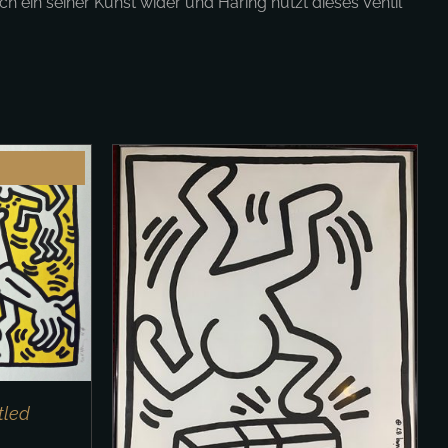
ch ein seiner Kunst wider und Haring nutzt dieses Ventil
/
DETAILS
tled