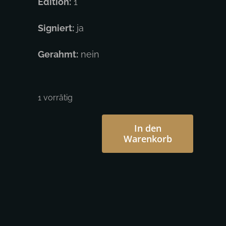
Edition:
1
Signiert:
ja
Gerahmt:
nein
1 vorrätig
In den
Warenkorb
Otto
Schade
-
WTF
Don
Quixote
(Schwarz