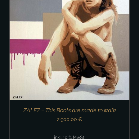
ZALEZ – This Boots are made to walk
2.900,00
€
inkl. 19 % MwSt.