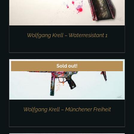
Wolfgang Krell – Waterresistant 1
Sold out!
Wolfgang Krell – Münchener Freiheit