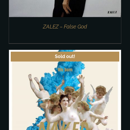
ZALEZ – False God
Sold out!