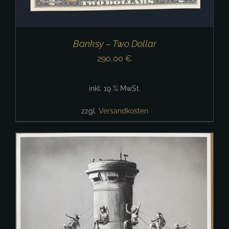
Banksy – Two Dollar
290,00
€
inkl. 19 % MwSt.
zzgl.
Versandkosten