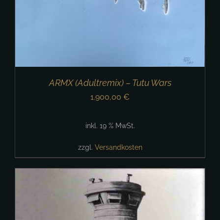
ARMX (Adultremix) – Tutu Wars
1.900,00
€
inkl. 19 % MwSt.
zzgl.
Versandkosten