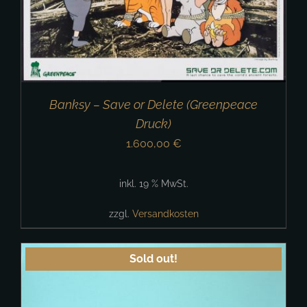
Banksy – Save or Delete (Greenpeace
Druck)
1.600,00
€
inkl. 19 % MwSt.
zzgl.
Versandkosten
Sold out!