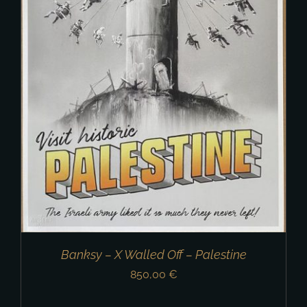
Banksy – X Walled Off – Palestine
850,00
€