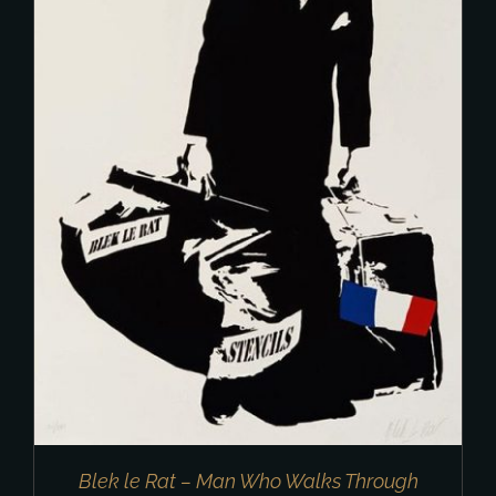
Blek le Rat – Man Who Walks Through