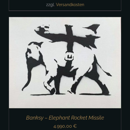
zzgl.
Versandkosten
Banksy – Elephant Rocket Missile
4.990,00
€