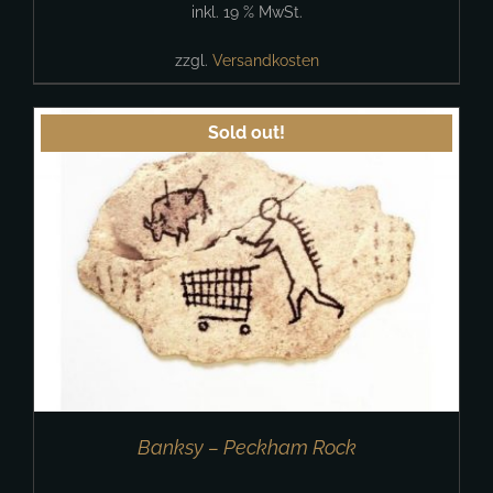
inkl. 19 % MwSt.
zzgl.
Versandkosten
Sold out!
Banksy – Peckham Rock