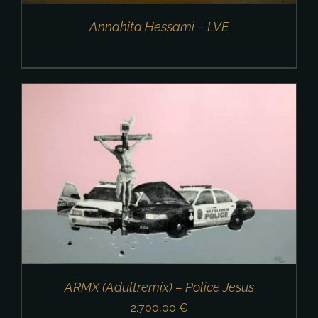
Annahita Hessami – LVE
ARMX (Adultremix) – Police Jesus
2.700,00
€