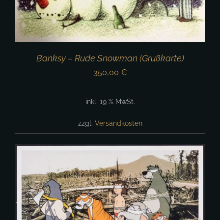
Banksy – Rude Snowman (Grußkarte)
350,00
€
inkl. 19 % MwSt.
zzgl.
Versandkosten